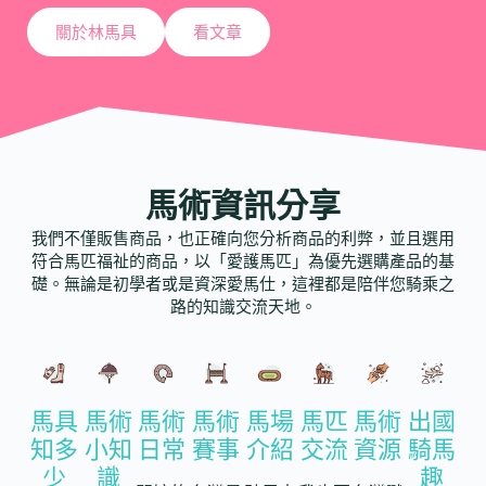
關於林馬具
看文章
馬術資訊分享
我們不僅販售商品，也正確向您分析商品的利弊，並且選用
符合馬匹福祉的商品，以「愛護馬匹」為優先選購產品的基
礎。無論是初學者或是資深愛馬仕，這裡都是陪伴您騎乘之
路的知識交流天地。
馬具
馬術
馬術
馬術
馬場
馬匹
馬術
出國
知多
小知
日常
賽事
介紹
交流
資源
騎馬
少
識
趣