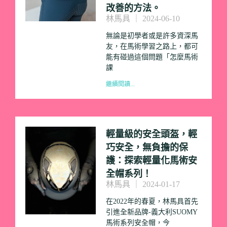
改善的方法。
林馬具
2024-06-10
無論是初學者或是許多資深馬
友，在馬術學習之路上，都可
能有碰過這個問題「怎麼馬術
課
繼續閱讀...
輕量級的安全頭盔，輕
巧安全，無負擔的保
護：探索輕量化馬術安
全帽系列！
林馬具
2024-01-17
在2022年的春夏，林馬具首先
引進全新品牌-義大利SUOMY
馬術系列安全帽，今