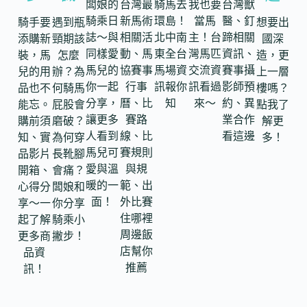
闆娘的
台灣最
騎馬去
我也要
台灣獸
騎乘日
新馬術
環島！
當馬
醫、釘
騎手要
遇到瓶
想要出
誌～與
相關活
北中南
主！台
蹄相關
添購新
頸期該
國深
同樣愛
動、馬
東全台
灣馬匹
資訊、
裝，馬
怎麼
造，更
馬兒的
協賽事
馬場資
交流資
賽事攝
兒的用
辦？為
上一層
你一起
行事
訊報你
訊看過
影師預
品也不
何騎馬
樓嗎？
分享，
曆、比
知
來～
約、異
能忘。
屁股會
點我了
讓更多
賽路
業合作
購前須
磨破？
解更
人看到
線、比
看這邊
知、實
為何穿
多！
馬兒可
賽規則
品影片
長靴腳
愛與溫
與規
開箱、
會痛？
暖的一
範、出
心得分
闆娘和
面！
外比賽
享～一
你分享
住哪裡
起了解
騎乘小
周邊飯
更多商
撇步！
店幫你
品資
推薦
訊！