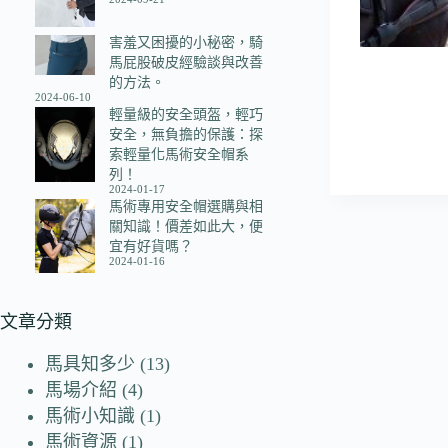
害羞又困擾的小秘密，騎
馬屁股破皮經驗談與改善
的方法。
2024-06-10
輕量級的安全頭盔，輕巧
安全，無負擔的保護：探
索輕量化馬術安全帽系
列！
2024-01-17
馬術專用安全帽選購與相
關知識！價差如此大，便
宜有好貨嗎？
2024-01-16
文章分類
馬具知多少
(13)
馬場介紹
(4)
馬術小知識
(1)
馬術資源
(1)