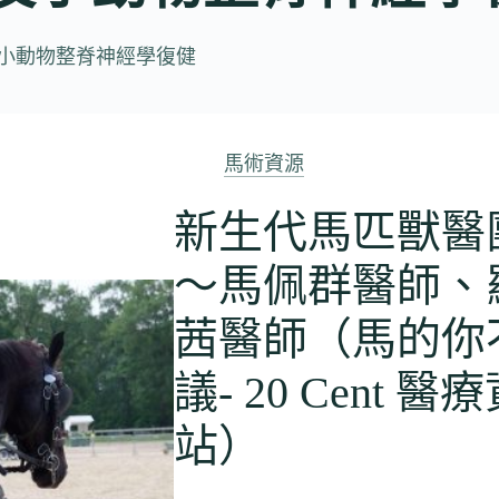
小動物整脊神經學復健
馬術資源
新生代馬匹獸醫
～馬佩群醫師、
茜醫師（馬的你
議- 20 Cent 醫
站）