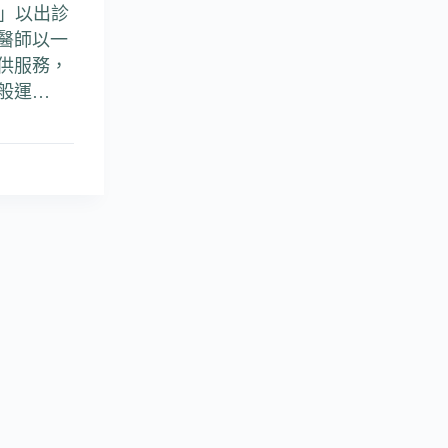
站」以出診
醫師以一
供服務，
般運…