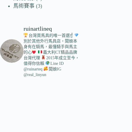
馬術賽事
(3)
ruinartlineq
台灣買馬具的唯一首選☝
別於其他外行馬具店，闆娘本
身有在騎馬，最懂騎手與馬主
的心
義大利CT精品品牌
台灣代理
2015年成立至今，
值得你信賴
Line ID
@ruinarteq
闆娘IG
@real_linyun