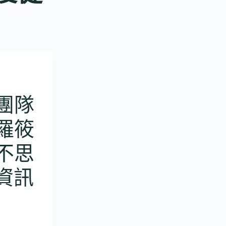
團隊
羅筱
不思
療資訊