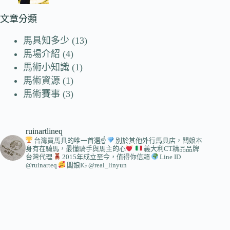
文章分類
馬具知多少
(13)
馬場介紹
(4)
馬術小知識
(1)
馬術資源
(1)
馬術賽事
(3)
ruinartlineq
台灣買馬具的唯一首選☝
別於其他外行馬具店，闆娘本
身有在騎馬，最懂騎手與馬主的心
義大利CT精品品牌
台灣代理
2015年成立至今，值得你信賴
Line ID
@ruinarteq
闆娘IG @real_linyun