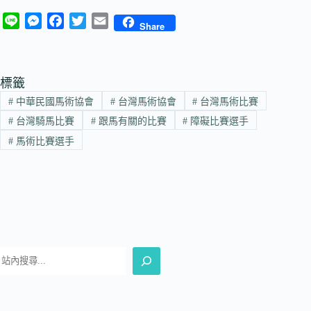
L
M
F
T
E
Share
i
e
a
w
m
n
s
c
i
a
e
s
e
t
i
標籤
e
b
t
l
#
中華民國馬術協會
#
台灣馬術協會
#
台灣馬術比賽
n
o
e
g
o
r
#
台灣騎馬比賽
#
跟馬有關的比賽
#
障礙比賽選手
e
k
#
馬術比賽選手
r