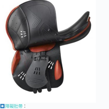
障礙肚帶
：