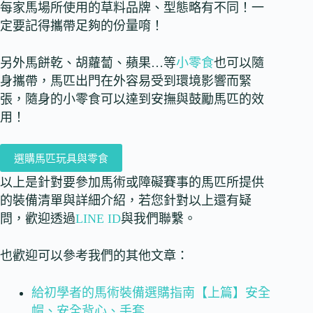
每家馬場所使用的草料品牌、型態略有不同！一
定要記得攜帶足夠的份量唷！
另外馬餅乾、胡蘿蔔、蘋果…等
小零食
也可以隨
身攜帶，馬匹出門在外容易受到環境影響而緊
張，隨身的小零食可以達到安撫與鼓勵馬匹的效
用！
選購馬匹玩具與零食
以上是針對要參加馬術或障礙賽事的馬匹所提供
的裝備清單與詳細介紹，若您針對以上還有疑
問，歡迎透過
LINE ID
與我們聯繫。
也歡迎可以參考我們的其他文章：
給初學者的馬術裝備選購指南【上篇】安全
帽、安全背心、手套