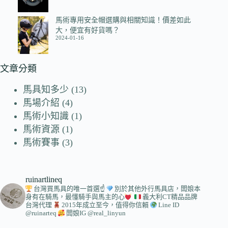
馬術專用安全帽選購與相關知識！價差如此
大，便宜有好貨嗎？
2024-01-16
文章分類
馬具知多少
(13)
馬場介紹
(4)
馬術小知識
(1)
馬術資源
(1)
馬術賽事
(3)
ruinartlineq
台灣買馬具的唯一首選☝
別於其他外行馬具店，闆娘本
身有在騎馬，最懂騎手與馬主的心
義大利CT精品品牌
台灣代理
2015年成立至今，值得你信賴
Line ID
@ruinarteq
闆娘IG @real_linyun