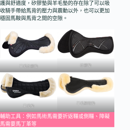
護與舒適度，矽膠墊與羊毛墊的存在除了可以吸
收騎手帶給馬背的壓力與震動以外，也可以更加
穩固馬鞍與馬背之間的空隙。
矽膠墊
羊毛矽膠墊
羊毛網眼墊
羊毛墊
輔助工具：例如馬術馬需要折返韁或側韁、障礙
馬需要馬丁革等