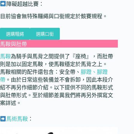
障礙超越比賽：
目前協會無特殊韁繩與口銜規定於競賽規程。
選購韁繩
選購口銜
馬鞍與肚帶
馬鞍
為騎手與馬背之間提供了『座椅』，而肚帶
則是加以固定馬鞍，使馬鞍穩定於馬背之上。
馬鞍相關的配件還包含：安全帶、
腳蹬、腳蹬
帶
。由於日常這些裝備並不會拆卸，因此本段介
紹不再另作細節介紹。以下提供不同的馬鞍形式
與肚帶形式。至於細節差異我們將再另外撰寫文
案詳述。
馬術馬鞍
：