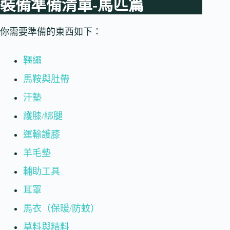
裝備準備清單-馬匹篇
e
k
r
你需要準備的東西如下：
韁繩
馬鞍與肚帶
汗墊
護膝/綁腿
運輸護膝
羊毛墊
輔助工具
耳罩
馬衣（保暖/防蚊）
草料與精料