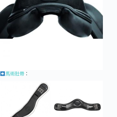
馬術肚帶
：