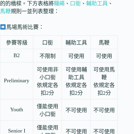
的的橋樑。下方表格將
韁繩
、
口銜
、
輔助工具
、
馬鞭
規則一並列表整理：
馬場馬術比賽：
參賽等級
口銜
輔助工具
馬鞭
B2
不限制
可使用
可使用
可使用非
可使用輔
可使用馬
小口銜
助工具
鞭
Preliminary
依規定各
依規定各
依規定各
扣2分
扣2分
扣2分
僅能使用
Youth
不可使用
不可使用
小口銜
僅能使用
Senior I
不可使用
不可使用