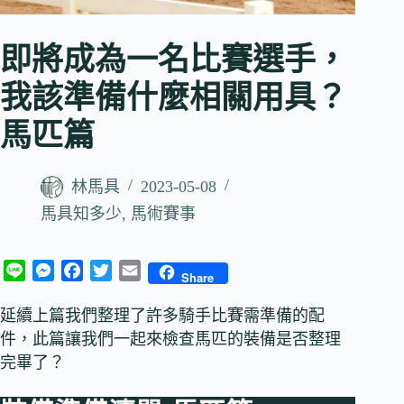
即將成為一名比賽選手，
我該準備什麼相關用具？
馬匹篇
林馬具
2023-05-08
馬具知多少
,
馬術賽事
L
M
F
T
E
Share
i
e
a
w
m
n
s
c
i
a
延續上篇我們整理了許多騎手比賽需準備的配
e
s
e
t
i
件，此篇讓我們一起來檢查馬匹的裝備是否整理
e
b
t
l
完畢了？
n
o
e
g
o
r