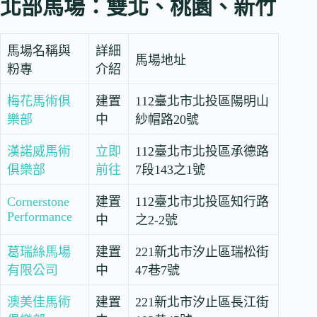
北部馬場：雙北、桃園、新竹
r
馬場名稱與
詳細
馬場地址
粉專
介紹
梅花馬術俱
建置
112臺北市北投區陽明山
樂部
中
紗帽路20號
漢諾威馬術
立即
112臺北市北投區承德路
俱樂部
前往
7段143之1號
Cornerstone
建置
112臺北市北投區知行路
Performance
中
之2-2號
葛瑞絲馬場
建置
221新北市汐止區瑞松街
有限公司
中
47巷7號
澳美佳馬術
建置
221新北市汐止區長江街