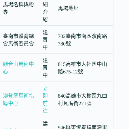
馬場名稱與粉
細
馬場地址
專
介
紹
建
臺南市體育總
702臺南市南區濱南路
置
會馬術委員會
780號
中
建
觀音山馬術中
815高雄市大社區中山
置
心
路675-12號
中
立
澳登堡馬術指
即
840高雄市大樹區九曲
導中心
前
村瓦厝街271號
往
建
946屏東恆春鎮南灣里