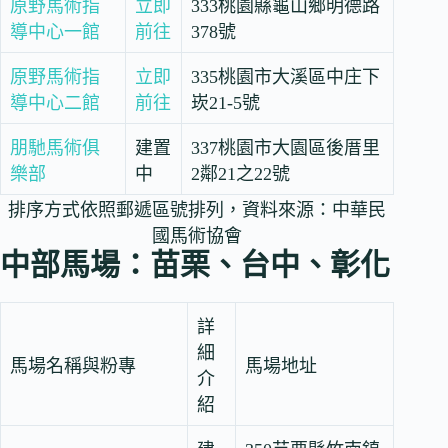
原野馬術指
立即
333桃園縣龜山鄉明德路
導中心一館
前往
378號
原野馬術指
立即
335桃園市大溪區中庄下
導中心二館
前往
崁21-5號
朋馳馬術俱
建置
337桃園市大園區後厝里
樂部
中
2鄰21之22號
排序方式依照郵遞區號排列，資料來源：中華民
國馬術協會
中部馬場：苗栗、台中、彰化
詳
細
馬場名稱與粉專
馬場地址
介
紹