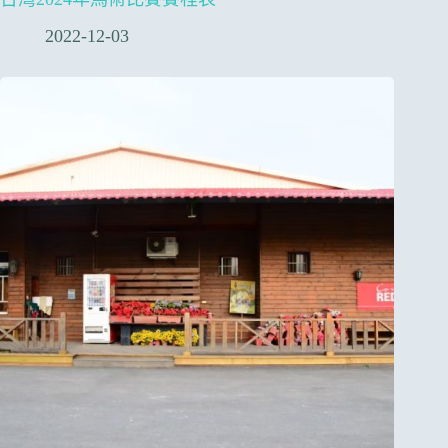
2022-12-03