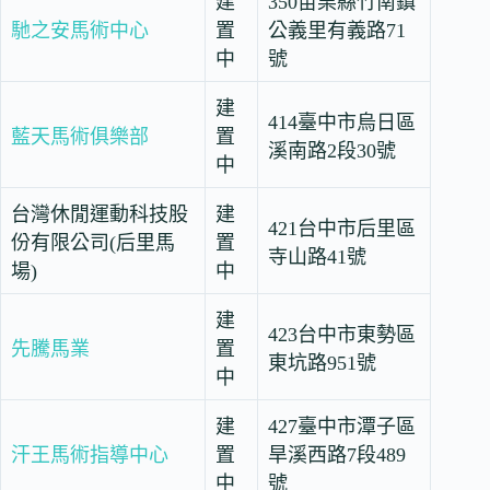
建
350苗栗縣竹南鎮
馳之安馬術中心
置
公義里有義路71
中
號
建
414臺中市烏日區
藍天馬術俱樂部
置
溪南路2段30號
中
台灣休閒運動科技股
建
421台中市后里區
份有限公司(后里馬
置
寺山路41號
場)
中
建
423台中市東勢區
先騰馬業
置
東坑路951號
中
建
427臺中市潭子區
汗王馬術指導中心
置
旱溪西路7段489
中
號